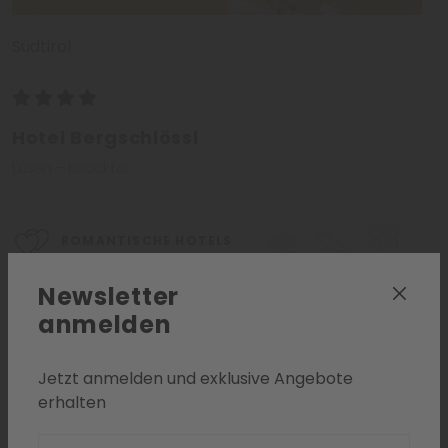
Südtirol
Hotel Bergschlössl
Lüsen - Eisacktal
ROMANTISCHE HOTELS
Newsletter
anmelden
Jetzt anmelden und exklusive Angebote
Anfragen
Zur Liste
erhalten