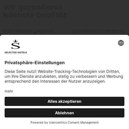
Wir garantieren
höchste Qualität
Persönlich geprüft
Qualitätsstandards
Alle Hotels werden von unseren
Unsere hohen Qualitätsstan
Mitarbeitern persönlich geprüft.
werden kontinuierlich überw
Hotel Login
|
Impressum
|
Cookies
|
Qualitätskriterien
| MwSt.-Nr.
02440450217