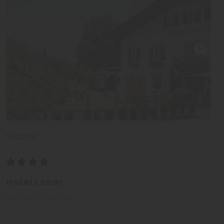
Südtirol
Hotel Lener
Sterzing - Eisacktal