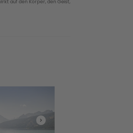
wirkt auf den Körper, den Geist,
ga-Ferien aus?
ren. Das ist tatsächlich einer
hrer zunehmenden Verbreitung
izieren - eine einfache
 Mehrwert. Die Schönheit, der
 des Wohlbefindens sind
en Moment des Wohlbefindens