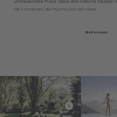
umfassendste Praxis. Diese alte indische Disziplin 
die Emotionen, die Psyche und den Geist.
Wie wählt man die richtige Unterkunft für Yo
Es gibt keinen "richtigen" Ort, um Yoga zu praktizie
der Grundprinzipien dieser Disziplin und hat zu i
beigetragen. Jeder Ort ist geeignet, Yoga zu prakt
Yogamatte, auch zu Hause, reicht aus.
Aber Yoga in der Natur zu machen ist definitiv ein
Kontakt zur Natur, die frische Luft und das Gefühl
wertvolle Zutaten, um Yoga zu einem einzigartig
zu machen.