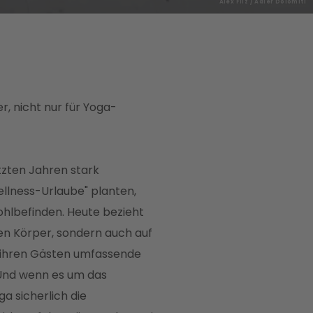
Alex Filz / Adler Dolomiti
, nicht nur für Yoga-
tzten Jahren stark
ellness-Urlaube" planten,
ohlbefinden. Heute bezieht
den Körper, sondern auch auf
 ihren Gästen umfassende
 Und wenn es um das
ga sicherlich die