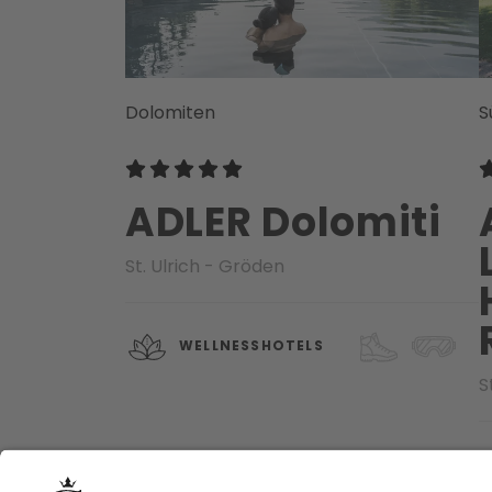
Dolomiten
S
ADLER Dolomiti
St. Ulrich - Gröden
WELLNESSHOTELS
S