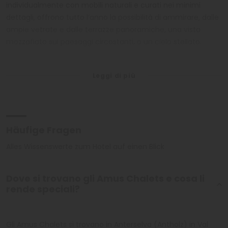
individualmente con mobili naturali e curati nei minimi
dettagli, offrono tutto l’anno la possibilità di ammirare, dalle
ampie vetrate e dalle terrazze panoramiche, una vista
mozzafiato sui paesaggi circostanti, o un cielo stellato.
Gli Chalet benessere promettono il massimo relax in
armonia con la natura. Offerte aggiuntive, come personal
trainer, lezioni di yoga e pilates, trattamenti di bellezza e
massaggi, contribuiscono al benessere degli ospiti. Negli
Amus Chalets l'ospitalità si mostra nella sua forma più
Häufige Fragen
autentica, che sia al bar, nella lounge o nell’esaudire i
desideri personali degli ospiti. Il personale dedicato e
Alles Wissenswerte zum Hotel auf einen Blick
competente si impegna con dedizione per assicurare che
ogni soggiorno diventi indimenticabile. Gli Chalet non sono
Dove si trovano gli Amus Chalets e cosa li
solo luoghi dove trascorrere la notte, ma anche una fonte di
rende speciali?
ricordi che dureranno per tutta la vita. Gli ospiti possono
festeggiare occasioni speciali, come fidanzamenti,
matrimoni e compleanni, in un'atmosfera senza paragoni.
Gli Amus Chalets si trovano in Anterselva (Antholz) in Val