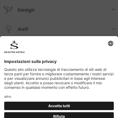
Design
Golf
Gourmet
Bambini
Luxus Chalets
Bicicletta