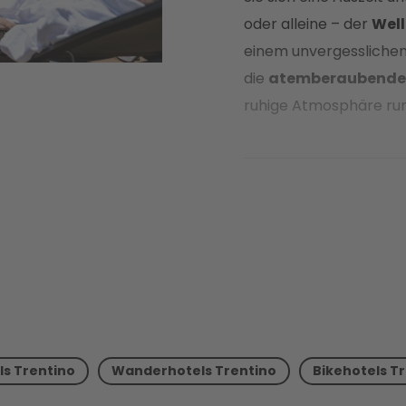
oder alleine – der
Well
einem unvergesslichen
die
atemberaubende 
ruhige Atmosphäre run
in Trentino
kann begi
s Trentino
Wanderhotels Trentino
Bikehotels T