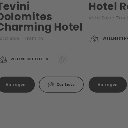
Tevini
Hotel R
Dolomites
Val di Sole - Tren
Charming Hotel
al di Sole - Trentino
WELLNESSH
WELLNESSHOTELS
Anfragen
Zur Liste
Anfragen