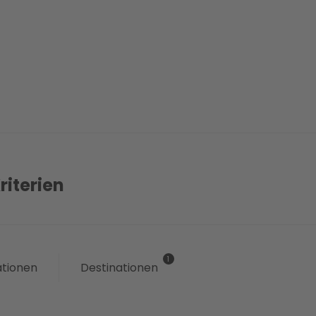
riterien
ationen
Destinationen