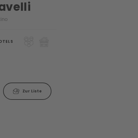
avelli
tino
OTELS
Zur Liste