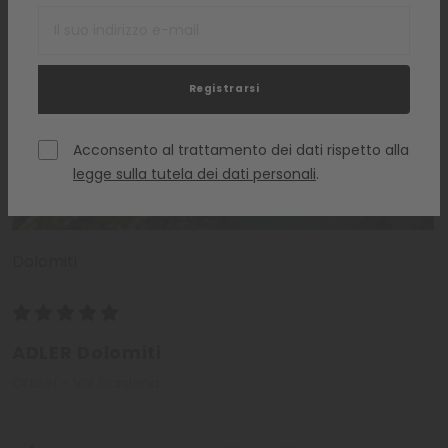
Registrarsi
Acconsento al trattamento dei dati rispetto alla
legge sulla tutela dei dati personali
.
Dolomiti
ADLER Dolomiti
Ortisei - Val Gardena