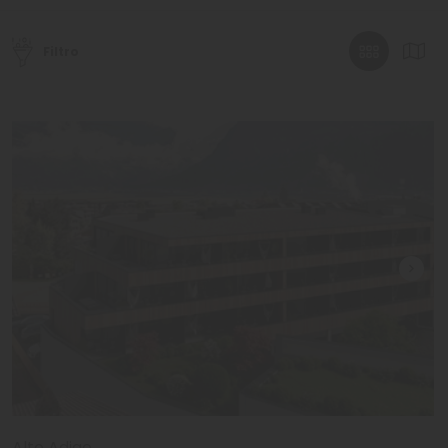
vivere ore di
piacere e relax
immersi nella natura più
incontaminata, lasciandovi sorprendere dai colori, dai
profumi e dalle sue forme a dir poco uniche, magari in uno
Filtro
dei nostri hotel escursionistici in Valle Isarco. Passo dopo
passo entrerete in una nuova dimensione, basti
immaginare la sensazione di trovarsi al cospetto di alcune
tra le montagne più famose e amate del mondo e
svegliarvi in uno dei nostri hotel sulle Dolomiti! Garantitevi
solo il meglio durante le vostre vacanze: i nostri hotel
escursionistici sulle Alpi sapranno tenervi per mano passo
dopo passo nel vivere
un’avventura di massimo
livello
nella natura più limpida e pura delle montagne!
Alto Adige