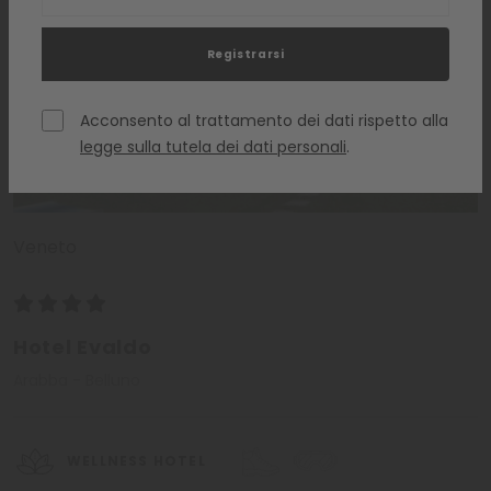
l’azzurro del cielo limpido e l’arcobaleno delle fioriture: uno
scenario che solo le montagne del Bellunese sanno
regalare.
Le Dolomiti risvegliano la voglia di vivere
Registrarsi
all’aria aperta
e sono un
paradiso per gli sportivi
:
trekking, alpinismo, equitazione, mountainbike, passeggiate:
le possibilità in mezzo alle meraviglie della natura sono
Acconsento al trattamento dei dati rispetto alla
tante e regalano esperienze mozzafiato, in particolare
legge sulla tutela dei dati personali
.
il
Parco Nazionale delle Dolomiti
Bellunesi
offre
escursioni indimenticabili
. Non solo gli
Veneto
amanti dello sport, ma anche gli amanti della cultura
troveranno
luoghi ricchi di arte e tradizioni
. Il centro di
Belluno è un luogo affascinante e sorprendente,
cominciando dagli edifici che generano un effetto unico, le
Hotel Evaldo
antiche fontane, i bellissimi palazzi e molto altro. Non solo a
Arabba - Belluno
Belluno ma anche nelle altre città della provincia si possono
trovare
chiese, castelli, antiche dimore, musei
e
un’atmosfera di una bellezza.
WELLNESS HOTEL