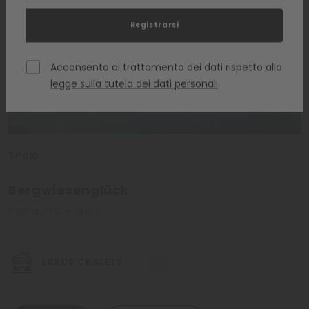
the Mountain con star internazionali. Anche le famiglie
hanno a disposizione vari programmi estivi e invernali
diversificati per i bambini. Per chi cerca pace, invece, i
Registrarsi
numerosi posti panoramici immersi nel paesaggio montano
garantiscono una perfetta oasi di relax.
Acconsento al trattamento dei dati rispetto alla
legge sulla tutela dei dati personali
.
Qui ogni vacanziere troverà esattamente ciò che desidera.
Tirolo
Bergwiesenglück
Paznauntal - Tirolo
LUXUS CHALETS