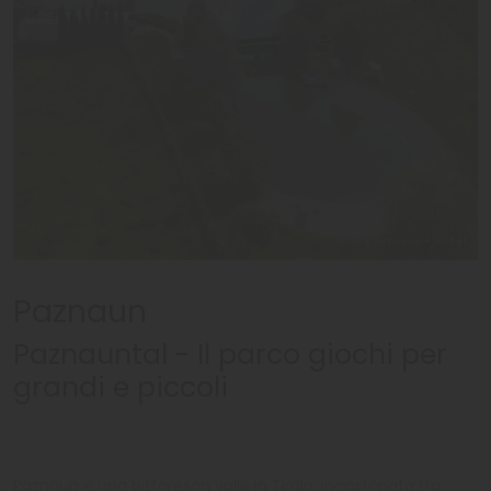
© TVB Paznaun - Ischgl
Paznaun
Paznauntal - Il parco giochi per
grandi e piccoli
Paznaun è una pittoresca valle in Tirolo, incastonata tra