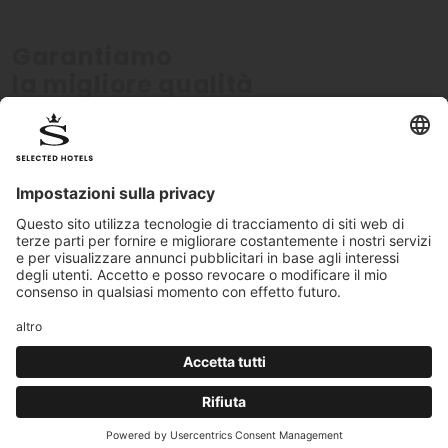
Garantiamo
la migliore qualità
Verificati personalmente
Standard di qualit
Tutti gli hotel sono certificati
I nostri standard qualitati
personalmente dal nostro team
monitorati costantemen
Hotel Login
|
Colophon
|
Cookies
|
Standard di Qualità
| PI 02440450217