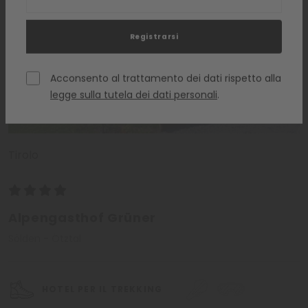
da meno sono i servizi predisposti ad hoc per tutti gli altri
sportivi: piste ciclistiche, campi da golf e da tennis, sentieri
alpini o…un bel tuffo nelle fantastiche piscine degi alberghi
Registrarsi
sotto i caldi raggi del sole!
Il lago Piburg
– meta famosa - é
raggiungibile attraverso una via che parte dal paese: questo
gioiello naturale è
uno dei laghi più caldi del Tirolo
.
Acconsento al trattamento dei dati rispetto alla
Insomma…vi si prospetta un’incantevole vallata alpina tutta
legge sulla tutela dei dati personali
.
da scoprire: dove si parte? Dai nostri hotel nella Ötztal
naturalmente!
Tirolo
Alpengasthof Grüner
Sölden - Ötztal
HOTEL PER IL TREKKING