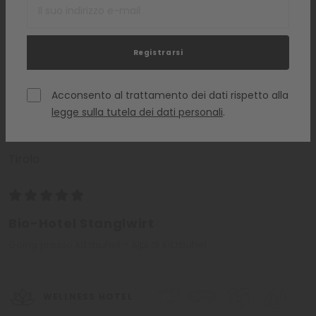
sempre diverso dall’altro, ogni volta una nuova emozione e
ad ogni vacanza un nuovo,
preziosissimo ricordo.
Registrarsi
Acconsento al trattamento dei dati rispetto alla
legge sulla tutela dei dati personali
.
Tirolo
Bio-Hotel Stanglwirt
Going presso Kitzbuhel - Alpi di Kitzbuhel
WELLNESS HOTEL