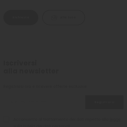
I nostri hotel in Val Venosta sono garanzia di una vacanza di
sicuro successo:
fatevi viziare
dal meglio che la montagna
Richiesta
Alla lista
ha da offrirvi!
Iscriversi
alla newsletter
Registrarsi ora e ricevere offerte esclusive
Registrarsi
Acconsento al trattamento dei dati rispetto alla
legge
sulla tutela dei dati personali
.