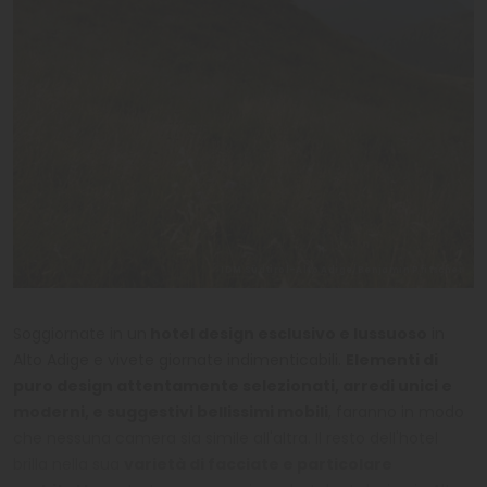
IDM Südtirol-Alto Adige/Benjamin Pfitscher
Soggiornate in un
hotel design esclusivo e lussuoso
in
Alto Adige e vivete giornate indimenticabili.
Elementi di
puro design attentamente selezionati, arredi unici e
moderni, e suggestivi bellissimi mobili
, faranno in modo
che nessuna camera sia simile all'altra. Il resto dell'hotel
brilla nella sua
varietà di facciate e particolare