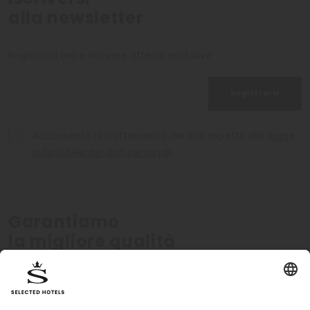
alla newsletter
Registrarsi ora e ricevere offerte esclusive
Registrarsi
Acconsento al trattamento dei dati rispetto alla
legge
sulla tutela dei dati personali
.
Garantiamo
la migliore qualità
Verificati personalmente
Standard di qualit
Tutti gli hotel sono certificati
I nostri standard qualitati