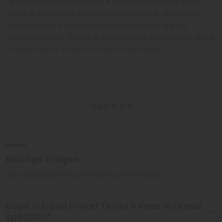
Se siete amanti della natura e delle montagne, se avete
voglia di trascorrere giornate indimenticabili all’insegna
dell’avventura e del benessere, alla scoperta di posti
meravigliosi sullo sfondo di un paesaggio incantevole, allora
il nostro hotel è il posto che fa al caso vostro.
Il Tevini Dolomites Charming Hotel si trova infatti nella
stupenda Val di Sole, nel paese di Daolasa, ai piedi delle
Dolomiti di Brenta e vi accoglie in un ambiente elegante,
moderno e allo stesso tempo abbastanza informale da farvi
sentire “a casa vostra”. Le camere sono dotate di ogni
comfort per offrirvi il massimo del relax possibile e l’intera
struttura è pensata per coccolare al meglio i propri ospiti
Häufige Fragen
grandi o piccini che siano.
Alles Wissenswerte zum Hotel auf einen Blick
L’hotel è situato in una posizione strategica che vi permette
di trascorrere una vacanza piena di attività da svolgere
Dove si trova l'Hotel Tevini e cosa lo rende
all’aria aperta. Con estrema facilità è possibile raggiungere
speciale?
le principali mete escursionistiche nel Parco Nazionale dello