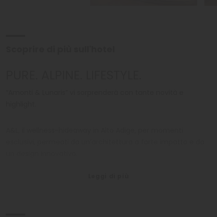
Scoprire di più sull'hotel
PURE. ALPINE. LIFESTYLE.
“Amonti & Lunaris” vi sorprenderà con tante novità e
highlight.
A&L, il wellness-hideaway in Alto Adige, per momenti
esclusivi, permeati da un’architettura a forte impatto e da
un design innovativo.
Lasciatevi sorprendere dalle nostre eccezionali novità! Vi
aspettiamo!