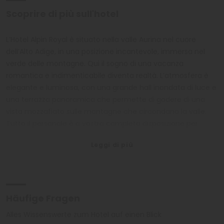
Scoprire di più sull'hotel
L’Hotel Alpin Royal è situato nella valle Aurina nel cuore
dell’Alto Adige, in una posizione incantevole, immersa nel
verde delle montagne. Qui il sogno di una vacanza
romantica e indimenticabile diventa realtà. L’atmosfera è
elegante e luminosa, con una grande hall inondata di luce e
una terrazza panoramica che permette di godere di una
vista mozzafiato sulle montagne che circondano la valle.
Tutto il personale è a vostra completa disposizione per
rendere il vostro soggiorno piacevole e rilassante e nulla è
lasciato al caso. Nell’
area wellness
della Royal Spa trovate
tutto il necessario per potervi dedicare alla cura del corpo:
idromassaggio riscaldato tutto l’anno, piscina coperta con
idromassaggio, cascata e impianto controcorrente. E se
non bastasse: sauna tirolese, bagno di vapore alle erbe,
Häufige Fragen
cabina a raggi infrarossi, fontana di ghiaccio, un’ampia area
Alles Wissenswerte zum Hotel auf einen Blick
fitness e un’area relax dove lasciarvi alle spalle ogni