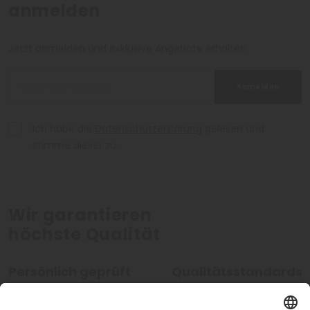
anmelden
Jetzt anmelden und exklusive Angebote erhalten
Anmelden
Ich habe die
Datenschutzerklärung
gelesen und
stimme dieser zu.
Wir garantieren
höchste Qualität
Persönlich geprüft
Qualitätsstandards
Alle Hotels werden von unseren
Unsere hohen Qualitätsstan