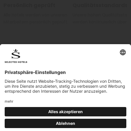
Persönlich geprüft
Qualitätsstandards
Alle Hotels werden von unseren
Unsere hohen Qualitätsstan
Mitarbeitern persönlich geprüft.
werden kontinuierlich überw
Hotel Login
|
Impressum
|
Cookies
|
Qualitätskriterien
| MwSt.-Nr.
02440450217