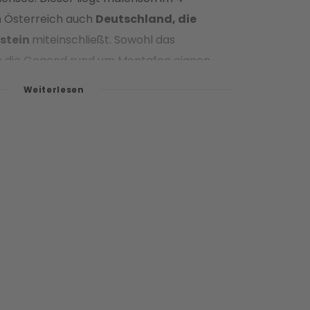
n Österreich auch
Deutschland, die
nstein
miteinschließt. Sowohl das
uch die Gegend rund um Montafon eignen
m
Wandern oder Mountainbiken;
der
 allem als Naherholungsgebiet bekannt,
über 541 km² an Platz
ler Art
bietet! Im Sommer finden hier die
estspiele statt – aber das ist noch lange
ulturelle Repertoire der Gegend rund um
lbergs zu bieten hat. Neben
enz,
dem dortigen
Vorarlberg
n kleinen Festivals und Veranstaltungen
 in den einzelnen Ferienregionen und ihren
ieles zu sehen, zu erleben und zu
erwandeln sich die in der Nähe unserer