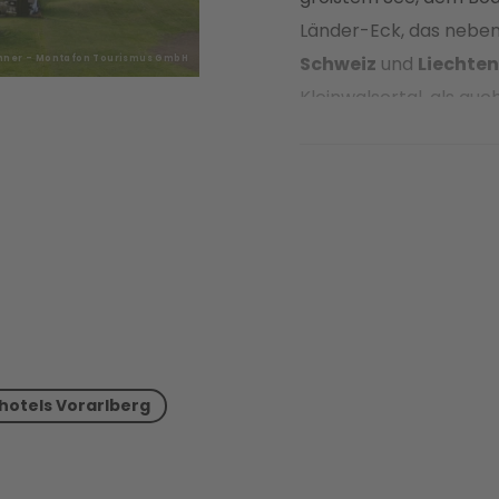
Länder-Eck, das nebe
Schweiz
und
Liechte
thner - Montafon Tourismus GmbH
Kleinwalsertal, als a
sich hervorragend zu
Bregenzerwald ist vor
während der Bodensee 
für
Wassersportler al
berühmten Bregenzer F
nicht alles, was das k
unsere Hotels in Vorar
dem
Kunsthaus Breg
Museum
und den viele
hotels Vorarlberg
rund ums Jahr, gibt es
Museen selbst jeweils V
entdecken. Im Winter v