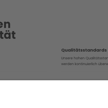
en
tät
Qualitätsstandards
Unsere hohen Qualitätssta
werden kontinuierlich über