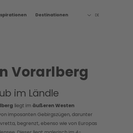
nspirationen
Destinationen
DE
in Vorarlberg
ub im Ländle
lberg
liegt im
äußeren Westen
von imposanten Gebirgszügen, darunter
ilvretta, begrenzt, ebenso wie von Europas
nsee. Dieser liegt malerisch im 4-