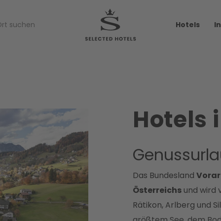
Hotels
I
Hotels 
Genussurla
Das Bundesland
Vorar
Österreichs
und wird 
Rätikon, Arlberg und S
größtem See, dem Bode