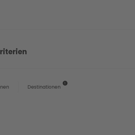
Hotels in Vorarlberg 
Skipisten,
die oftmals
über
30 Skigebiete
st
Aufstiegsanlagen
u
wobei kein Anspruch z
riterien
Aktivitäten die Sie un
Ihrem Hotel in Vorarlb
onen
Destinationen