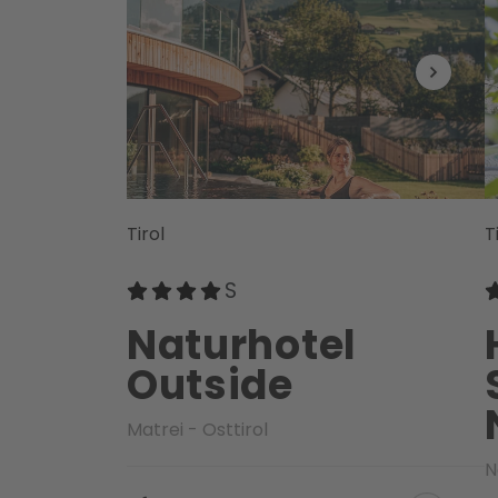
Tirol
T
Naturhotel
Outside
Matrei - Osttirol
N