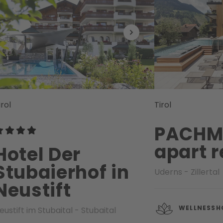
irol
Tirol
PACHMA
apart r
Hotel Der
Stubaierhof in
Uderns - Zillertal
Neustift
WELLNESSH
eustift im Stubaital - Stubaital