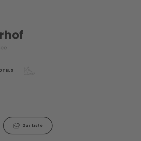
rhof
see
OTELS
Zur Liste