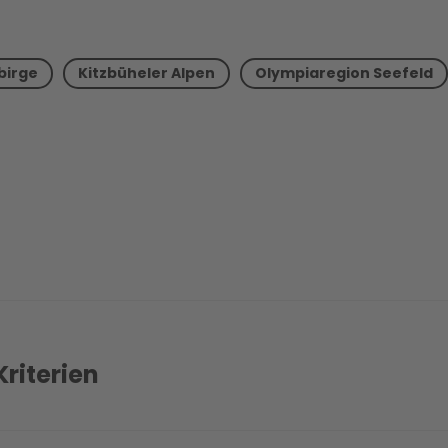
Tirol an der richtigen 
Reihe bemerkenswert
birge
Kitzbüheler Alpen
Olympiaregion Seefeld
Anton
sind die bekan
Sölden, Stubai oder Pi
sucht,
Naturerlebnis o
in Tirol jede Menge.
riterien