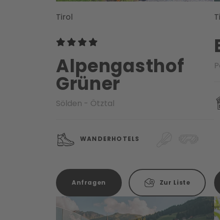
Tirol
T
Alpengasthof
P
Grüner
Sölden - Ötztal
WANDERHOTELS
Anfragen
Zur Liste