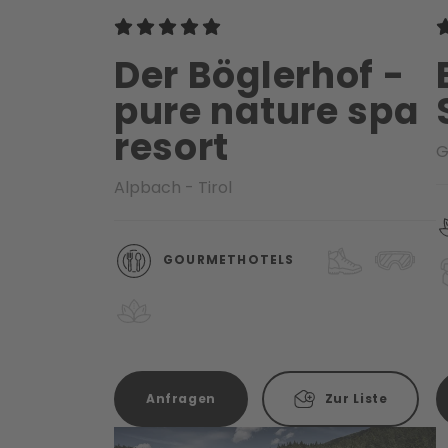
Der Böglerhof -
pure nature spa
resort
G
Alpbach - Tirol
GOURMETHOTELS
Anfragen
Zur Liste