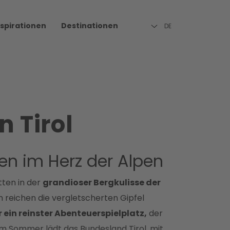
nspirationen
Destinationen
DE
n Tirol
en im Herz der Alpen
tten in der
grandioser Bergkulisse der
m reichen die vergletscherten Gipfel
 ein reinster Abenteuerspielplatz,
der
Im Sommer lädt das Bundesland Tirol, mit