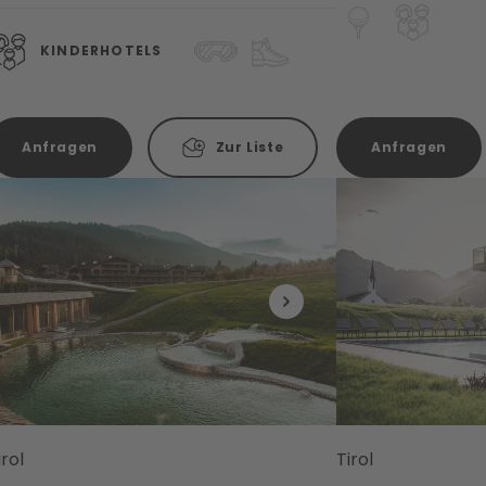
KINDERHOTELS
Anfragen
Zur Liste
Anfragen
irol
Tirol