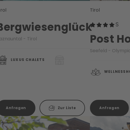
irol
Tirol
Bergwiesenglück
Post Ho
aznauntal - Tirol
Seefeld - Olympi
LUXUS CHALETS
WELLNESSH
Anfragen
Zur Liste
Anfragen