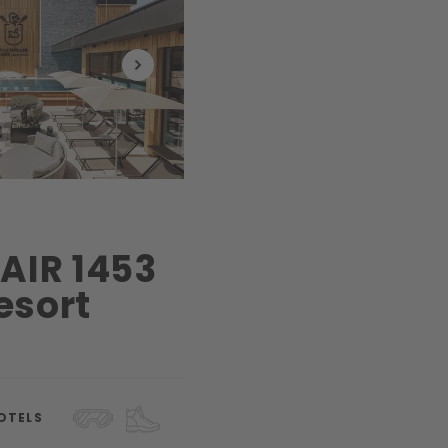
IR 1453
esort
OTELS