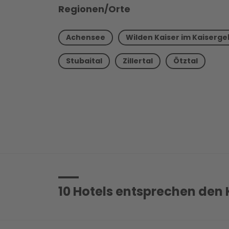
Regionen/Orte
Achensee
Wilden Kaiser im Kaiserge
Stubaital
Zillertal
Ötztal
10
Hotels entsprechen den K