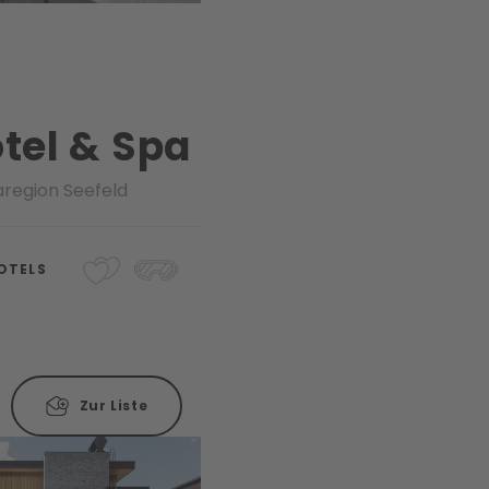
tel & Spa
aregion Seefeld
OTELS
Zur Liste