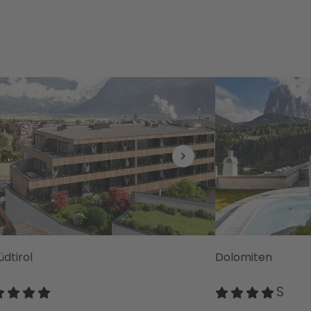
Wanderfreunde auch b
üdtirol
Dolomiten