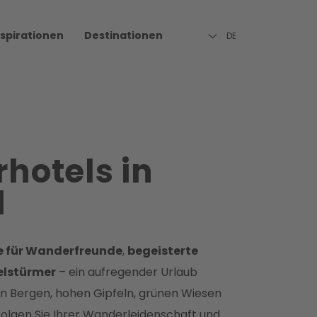
nspirationen
Destinationen
DE
hotels in
l
e für Wanderfreunde
,
begeisterte
elstürmer
– ein aufregender Urlaub
n Bergen, hohen Gipfeln, grünen Wiesen
Folgen Sie Ihrer Wanderleidenschaft und