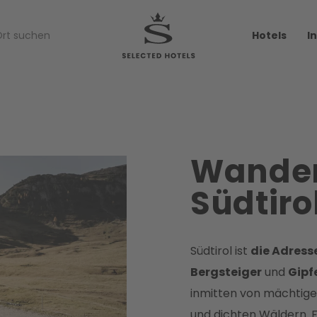
Hotels
I
Wander
Südtiro
Südtirol ist
die Adress
Bergsteiger
und
Gipf
inmitten von mächtige
und dichten Wäldern. 