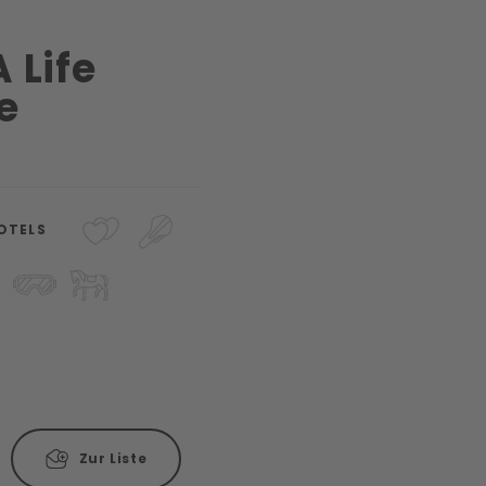
 Life
e
OTELS
Zur Liste