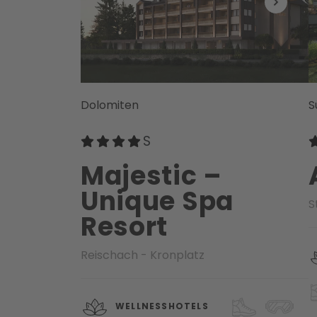
Dolomiten
S
Majestic –
Unique Spa
S
Resort
Reischach - Kronplatz
WELLNESSHOTELS