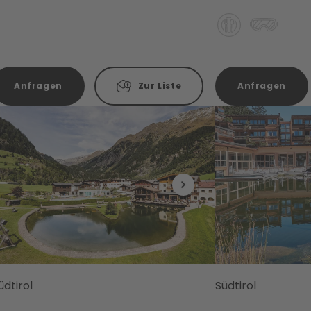
Anfragen
Zur Liste
Anfragen
üdtirol
Südtirol