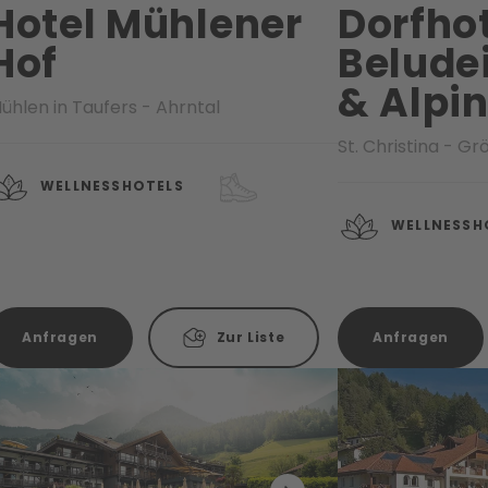
Hotel Mühlener
Dorfho
Hof
Belude
& Alpi
ühlen in Taufers - Ahrntal
St. Christina - G
WELLNESSHOTELS
WELLNESSH
Anfragen
Zur Liste
Anfragen