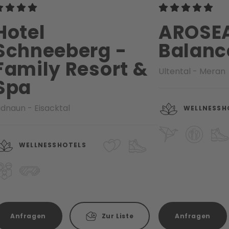
Hotel
AROSEA
Schneeberg -
Balanc
Family Resort &
Ultental - Meran
Spa
idnaun - Eisacktal
WELLNESSH
WELLNESSHOTELS
Anfragen
Zur Liste
Anfragen