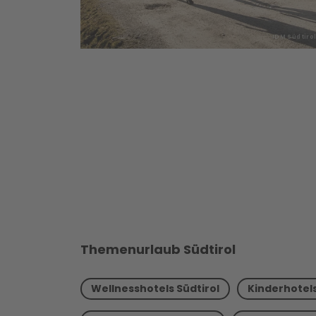
IDM Südtiro
Themenurlaub Südtirol
Wellnesshotels Südtirol
Kinderhotels