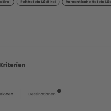
dtirol
Reithotels Südtirol
Romantische Hotels Süd
bei Ihren Abenteuern:
geheime Plätzchen und
verraten. Haben Sie I
wollen ohne Sie nicht
Wanderhotels in Südti
notwendigen Ausrüs
nichts mehr im Weg steh
Gipfel wagen, werden
Kriterien
angeboten.
Professio
Sie auf Ihrer Wanderun
alleine, mit der gesam
mit den besten Freunden
ationen
Destinationen
Wanderabenteuer erleb
versüßen Ihren Aufenth