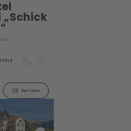
tel
i „Schick
n“
röden
OTELS
Zur Liste