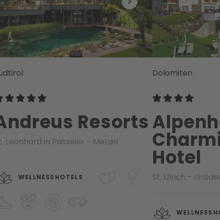
üdtirol
Dolomiten
Andreus Resorts
Alpen
Charmi
t. Leonhard in Passeier - Meran
Hotel
St. Ulrich - Gröde
WELLNESSHOTELS
WELLNESSH