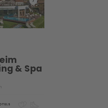
heim
ng & Spa
n
OTELS