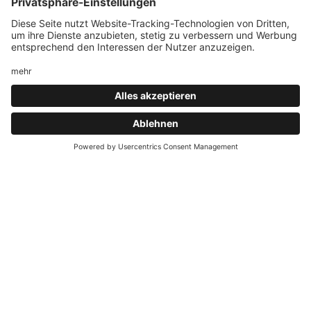
Suedtirols (ueber 10.000 m²) mit einem umfangreichen
CIN
-Kode der Unterkunft: IT021070A1QWWM7N3Z
Familienprogramm. Freienfeld/Campo di Trens ist 15 km
entfernt.
Wie groß ist der Wellnessbereich für
Erwachsene?
Was bietet der ueber 10.000 m² grosse
Anfragen
Wellnessbereich des Hotel Schneeberg?
Gibt es eine Kinderbetreuung?
Was erwartet Familien im Aquapark
„Bergilus“ und in der Wasserwelt?
Welche Aktivitäten gibt es im
Außenbereich?