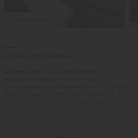
Aprire la galleria
Scoprire di più sull'hotel
Il
Krumers Alpin
sorge a
Seefeld all’interno
della regione olimpica
, nella cornice di una
delle destinazioni alpine più esclusive: un grand hotel in stile
alpino a conduzione familiare, dove ritroverete tutto il
fascino di un caldo e accogliente ambiente di montagna
oltre che una cura dettagliata nel design degli interni. Il
Krumers Alpin Resort, oltre ad essere un hotel esclusivo,
resta l’hotel ideale per ogni sportivo. Situato infatti
sulle
piste da sci
è il punto di partenza ideale per qualunque