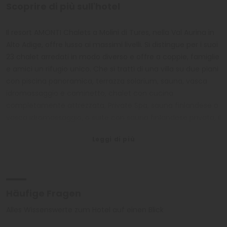
Scoprire di più sull'hotel
Il resort AMONTI Chalets a Molini di Tures, nella Val Aurina in
Alto Adige, offre lusso ai massimi livelli. Si distingue per i suoi
23 chalet arredati in modo diverso e offre a coppie, famiglie
e amici un rifugio unico. Che si tratti di una villa su due piani
con piscina panoramica, terrazza solarium, sauna, vasca
idromassaggio e caminetto, chalet con cucina
completamente attrezzata, Private Spa, sauna finlandese o
vasca idromassaggio, o suite con sauna finlandese privata, il
resort di lusso promette a tutti gli ospiti una pausa
indimenticabile e speciale. Circondato da prati verdi e
imponenti foreste, offre una vista libera sulla Val Aurina con
la sua scenografica cornice montuosa.
Häufige Fragen
Già al mattino, gli ospiti vengono viziati con una colazione
gourmet esclusiva al ristorante JOHANNS. Il ristorante
Alles Wissenswerte zum Hotel auf einen Blick
gourmet JOHANNS offre a pranzo piatti leggeri per una