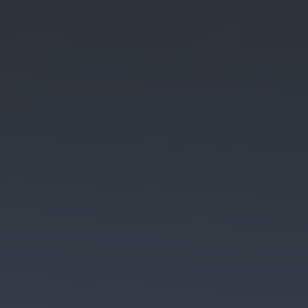
Hotels in Ihrer
Liste
Zurück
Genießerhotel Sonnalp
Weitere
Hotels
hinzufügen