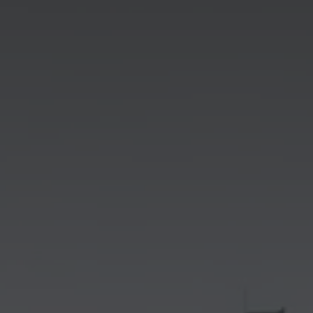
Hotels in Ihrer
Liste
Zurück
Ansitz Steinbock
Weitere
Hotels
hinzufügen